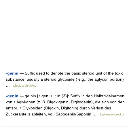
-genin
— Suffix used to denote the basic steroid unit of the toxic
substance, usually a steroid glycoside ( e.g., the aglycon portion)
…
Medical dictionary
-genin
— ge|nin [↑ gen u. ↑ in (3)]: Suffix in den Halbtrivialnamen
von ↑ Aglykonen (z. B. Digoxigenin, Digitogenin), die sich von den
entspr. ↑ Glykosiden (Digoxin, Digitonin) durch Verlust des
Zuckeranteils ableiten, vgl. Sapogenin/Saponin …
Universal-Lexikon