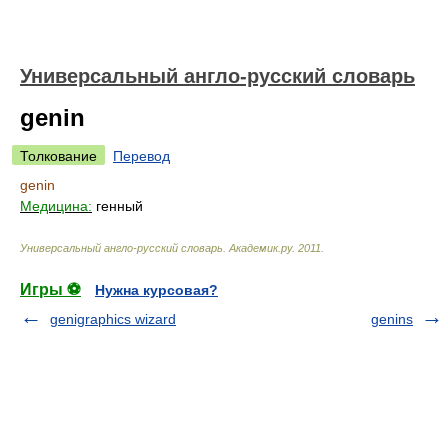
Универсальный англо-русский словарь
genin
Толкование
Перевод
genin
Медицина:
генный
Универсальный англо-русский словарь
.
Академик.ру
.
2011
.
Игры ⚽
Нужна курсовая?
genigraphics wizard
genins