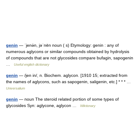
genin
— ˈjenə̇n, jəˈnēn noun ( s) Etymology: genin : any of
numerous aglycons or similar compounds obtained by hydrolysis
of compounds that are not glycosides compare bufagin, sapogenin
…
Useful english dictionary
genin
— /jen in/, n. Biochem. aglycon. [1910 15; extracted from
the names of aglycons, such as sapogenin, saligenin, etc.] * * * …
Universalium
genin
— noun The steroid related portion of some types of
glycosides Syn: aglycone, aglycon …
Wiktionary