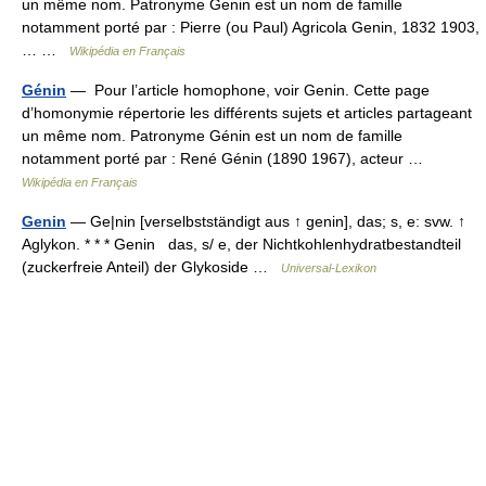
un même nom. Patronyme Genin est un nom de famille
notamment porté par : Pierre (ou Paul) Agricola Genin, 1832 1903,
… …
Wikipédia en Français
Génin
— Pour l’article homophone, voir Genin. Cette page
d’homonymie répertorie les différents sujets et articles partageant
un même nom. Patronyme Génin est un nom de famille
notamment porté par : René Génin (1890 1967), acteur …
Wikipédia en Français
Genin
— Ge|nin [verselbstständigt aus ↑ genin], das; s, e: svw. ↑
Aglykon. * * * Genin das, s/ e, der Nichtkohlenhydratbestandteil
(zuckerfreie Anteil) der Glykoside …
Universal-Lexikon