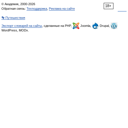
© Академик, 2000-2026
18+
Обратная связь:
Техподдержка
,
Реклама на сайте
👣 Путешествия
Экспорт словарей на сайты
, сделанные на PHP,
Joomla,
Drupal,
WordPress, MODx.